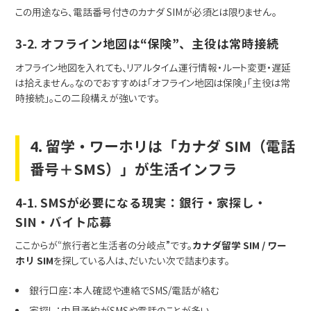
この用途なら、電話番号付きのカナダ SIMが必須とは限りません。
3-2. オフライン地図は“保険”、主役は常時接続
オフライン地図を入れても、リアルタイム運行情報・ルート変更・遅延
は拾えません。なのでおすすめは「オフライン地図は保険」「主役は常
時接続」。この二段構えが強いです。
4. 留学・ワーホリは「カナダ SIM（電話
番号＋SMS）」が生活インフラ
4-1. SMSが必要になる現実：銀行・家探し・
SIN・バイト応募
ここからが“旅行者と生活者の分岐点”です。
カナダ留学 SIM / ワー
ホリ SIM
を探している人は、だいたい次で詰まります。
銀行口座：本人確認や連絡でSMS/電話が絡む
家探し：内見予約がSMSや電話のことが多い