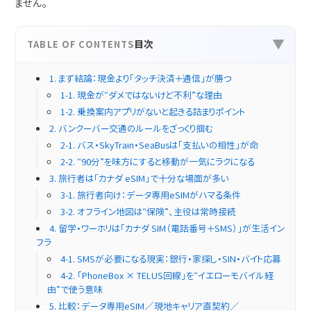
ません。
目次
TABLE OF CONTENTS
▶
1. まず結論：現金より「タッチ決済＋通信」が勝つ
1-1. 現金が“ダメではないけど不利”な理由
1-2. 乗換案内アプリがないと起きる詰まりポイント
2. バンクーバー交通のルールをざっくり掴む
2-1. バス・SkyTrain・SeaBusは「支払いの相性」が命
2-2. “90分”を味方にすると移動が一気にラクになる
3. 旅行者は「カナダ eSIM」で十分な場面が多い
3-1. 旅行者向け：データ専用eSIMがハマる条件
3-2. オフライン地図は“保険”、主役は常時接続
4. 留学・ワーホリは「カナダ SIM（電話番号＋SMS）」が生活イン
フラ
4-1. SMSが必要になる現実：銀行・家探し・SIN・バイト応募
4-2. 「PhoneBox × TELUS回線」を“イエローモバイル経
由”で使う意味
5. 比較：データ専用eSIM／現地キャリア直契約／