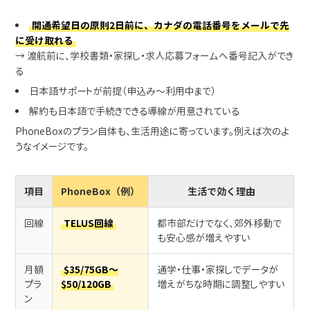
開通希望日の原則2日前に、カナダの電話番号をメールで先
に受け取れる
→ 渡航前に、学校書類・家探し・求人応募フォームへ番号記入ができ
る
日本語サポートが前提（申込み〜利用中まで）
解約も日本語で手続きできる導線が用意されている
PhoneBoxのプラン自体も、生活用途に寄っています。例えば次のよ
うなイメージです。
項目
PhoneBox（例）
生活で効く理由
回線
TELUS回線
都市部だけでなく、郊外移動で
も安心感が増えやすい
月額
$35/75GB〜
通学・仕事・家探しでデータが
プラ
$50/120GB
増えがちな時期に調整しやすい
ン