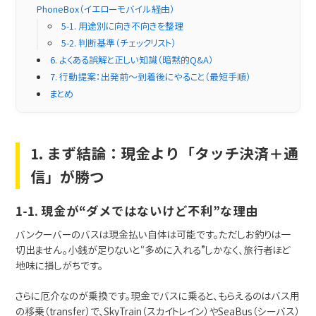
PhoneBox（イエローモバイル経由）
5-1. 用途別に向き不向きを整理
5-2. 判断基準（チェックリスト）
6. よくある誤解と正しい知識（暗黙的Q&A）
7. 行動提案：出発前〜到着後にやること（最短手順）
まとめ
1. まず結論：現金より「タッチ決済＋通
信」が勝つ
1-1. 現金が“ダメではないけど不利”な理由
バンクーバーのバスは現金払い自体は可能です。ただしお釣りは一
切出ません。小銭が足りないと“多めに入れる”しかなく、旅行者ほど
地味に損しがちです。
さらに厄介なのが乗換です。現金でバスに乗ると、もらえるのはバス用
の移乗（transfer）で、SkyTrain（スカイトレイン）やSeaBus（シーバス）