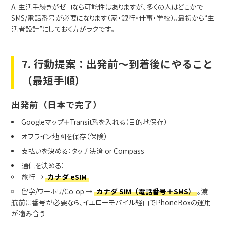
A. 生活手続きがゼロなら可能性はありますが、多くの人はどこかで
SMS/電話番号が必要になります（家・銀行・仕事・学校）。最初から“生
活者設計”にしておく方がラクです。
7. 行動提案：出発前〜到着後にやること
（最短手順）
出発前（日本で完了）
Googleマップ＋Transit系を入れる（目的地保存）
オフライン地図を保存（保険）
支払いを決める：タッチ決済 or Compass
通信を決める：
旅行 →
カナダ eSIM
留学/ワーホリ/Co-op →
カナダ SIM（電話番号＋SMS）
。渡
航前に番号が必要なら、イエローモバイル経由でPhoneBoxの運用
が噛み合う