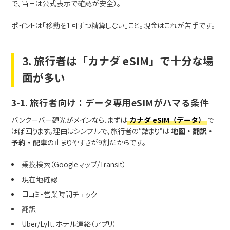
で、当日は公式表示で確認が安全）。
ポイントは「移動を1回ずつ精算しない」こと。現金はこれが苦手です。
3. 旅行者は「カナダ eSIM」で十分な場
面が多い
3-1. 旅行者向け：データ専用eSIMがハマる条件
バンクーバー観光がメインなら、まずは
カナダ eSIM（データ）
で
ほぼ回ります。理由はシンプルで、旅行者の“詰まり”は
地図・翻訳・
予約・配車
の止まりやすさが9割だからです。
乗換検索（Googleマップ/Transit）
現在地確認
口コミ・営業時間チェック
翻訳
Uber/Lyft、ホテル連絡（アプリ）