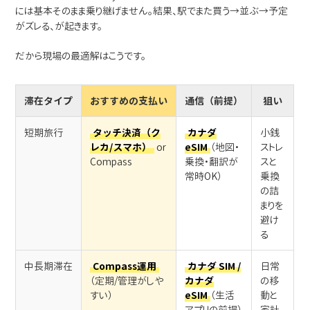
には基本そのまま乗り継げません。結果、駅でまた買う→並ぶ→予定
がズレる、が起きます。
だから現場の最適解はこうです。
滞在タイプ
おすすめの支払い
通信（前提）
狙い
短期旅行
タッチ決済（ク
カナダ
小銭
レカ/スマホ）
or
eSIM
（地図・
ストレ
Compass
乗換・翻訳が
スと
常時OK）
乗換
の詰
まりを
避け
る
中長期滞在
Compass運用
カナダ SIM /
日常
（定期/管理がしや
カナダ
の移
すい）
eSIM
（生活
動と
アプリの前提）
家計