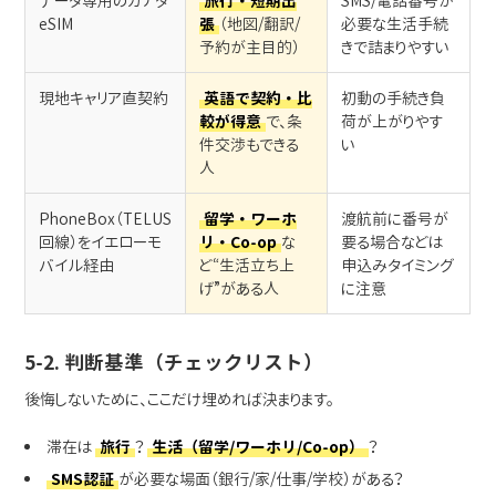
データ専用のカナダ
旅行・短期出
SMS/電話番号が
eSIM
張
（地図/翻訳/
必要な生活手続
予約が主目的）
きで詰まりやすい
現地キャリア直契約
英語で契約・比
初動の手続き負
較が得意
で、条
荷が上がりやす
件交渉もできる
い
人
PhoneBox（TELUS
留学・ワーホ
渡航前に番号が
回線）をイエローモ
リ・Co-op
な
要る場合などは
バイル経由
ど“生活立ち上
申込みタイミング
げ”がある人
に注意
5-2. 判断基準（チェックリスト）
後悔しないために、ここだけ埋めれば決まります。
滞在は
旅行
？
生活（留学/ワーホリ/Co-op）
？
SMS認証
が必要な場面（銀行/家/仕事/学校）がある？