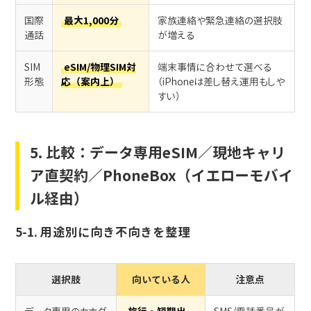
国際
最大1,000分
家族連絡や緊急連絡の選択肢
通話
が増える
SIM
eSIM/物理SIM対
端末事情に合わせて選べる
形態
応（案内上）
（iPhoneは差し替え運用もしや
すい）
5. 比較：データ専用eSIM／現地キャリ
ア直契約／PhoneBox（イエローモバイ
ル経由）
5-1. 用途別に向き不向きを整理
選択肢
向いている人
注意点