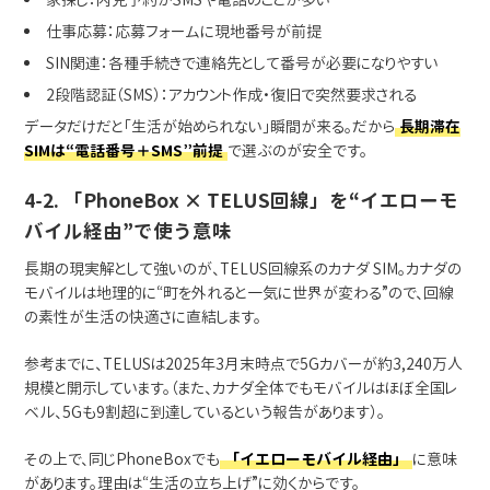
仕事応募：応募フォームに現地番号が前提
SIN関連：各種手続きで連絡先として番号が必要になりやすい
2段階認証（SMS）：アカウント作成・復旧で突然要求される
データだけだと「生活が始められない」瞬間が来る。だから
長期滞在
SIMは“電話番号＋SMS”前提
で選ぶのが安全です。
4-2. 「PhoneBox × TELUS回線」を“イエローモ
バイル経由”で使う意味
長期の現実解として強いのが、TELUS回線系のカナダ SIM。カナダの
モバイルは地理的に“町を外れると一気に世界が変わる”ので、回線
の素性が生活の快適さに直結します。
参考までに、TELUSは2025年3月末時点で5Gカバーが約3,240万人
規模と開示しています。（また、カナダ全体でもモバイルはほぼ全国レ
ベル、5Gも9割超に到達しているという報告があります）。
その上で、同じPhoneBoxでも
「イエローモバイル経由」
に意味
があります。理由は“生活の立ち上げ”に効くからです。