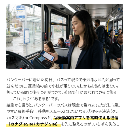
バンクーバーに着いた初日、「バスって現金で乗れるよね？」と思って
並んだのに、運賃箱の前で小銭が足りない。しかもお釣りは出ない。
焦っている間に後ろに列ができて、英語で何か言われてさらに焦る
——これ、わりと“あるある”です。
結論から言うと、バンクーバーのバスは現金で乗れます。ただし「損し
やすい最終手段」。移動をスムーズにしたいなら、①タッチ決済（クレ
カ/スマホ）or Compass と、
②乗換案内アプリを常時使える通信
（カナダ eSIM / カナダ SIM）
を先に整えるのが、いちばん失敗し