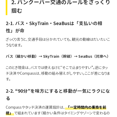
2. バンクーバー交通のルールをざっくり
掴む
2-1. バス・SkyTrain・SeaBusは「支払いの相
性」が命
ざっくり言うと、交通手段は分かれていても、観光の動線はだいたいこ
うなります。
バス（細かい移動）→ SkyTrain（幹線）→ SeaBus（対岸へ）
このとき現金は、バスでは使えるけど“そこで止まりやすい”。逆にタッ
チ決済やCompassは、移動の組み替えがしやすい。ここが差になりま
す。
2-2. “90分”を味方にすると移動が一気にラクにな
る
Compassやタッチ決済の運賃設計は、
「一定時間内の乗換を前
提」
で組まれています（細かい条件はタイミングやゾーンで変わるの