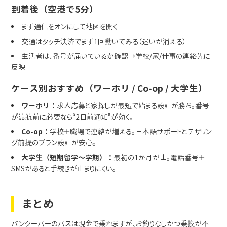
到着後（空港で5分）
まず通信をオンにして地図を開く
交通はタッチ決済でまず1回動いてみる（迷いが消える）
生活者は、番号が届いているか確認→学校/家/仕事の連絡先に
反映
ケース別おすすめ（ワーホリ / Co-op / 大学生）
ワーホリ：
求人応募と家探しが最短で始まる設計が勝ち。番号
が渡航前に必要なら“2日前通知”が効く。
Co-op：
学校＋職場で連絡が増える。日本語サポートとテザリン
グ前提のプラン設計が安心。
大学生（短期留学〜学期）：
最初の1か月が山。電話番号＋
SMSがあると手続きが止まりにくい。
まとめ
バンクーバーのバスは現金で乗れますが、お釣りなしかつ乗換が不