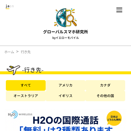
ja
en
グローバルスマホ研究所
byイエローモバイル
ホーム
行き先
-行き先-
すべて
アメリカ
カナダ
オーストラリア
イギリス
その他の国